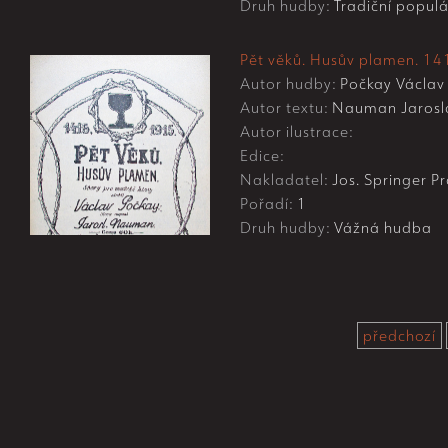
Druh hudby:
Tradiční populá
Pět věků. Husův plamen. 14
Autor hudby:
Počkay Václav
Autor textu:
Nauman Jarosl
Autor ilustrace:
Edice:
Nakladatel:
Jos. Springer Pr
Pořadí:
1
Druh hudby:
Vážná hudba
předchozí