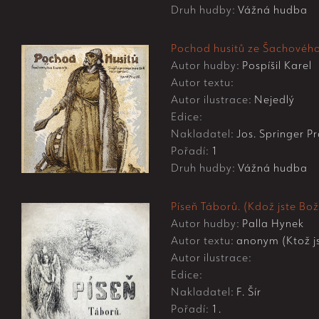
Druh hudby:
Vážná hudba
Pochod husitů ze Šachového t
Autor hudby:
Pospíšil Karel
Autor textu:
Autor ilustrace:
Nejedlý
Edice:
Nakladatel:
Jos. Springer Pr
Pořadí:
1
Druh hudby:
Vážná hudba
Píseň Táborů. (Kdož jste Bož
Autor hudby:
Palla Hynek
Autor textu:
anonym (Ktož js
Autor ilustrace:
Edice:
Nakladatel:
F. Šír
Pořadí:
1.