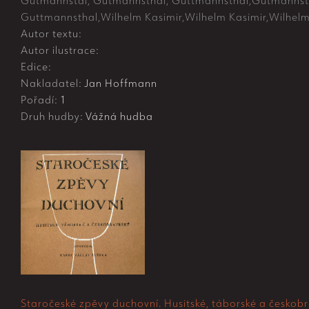
Gutmannstál, Gutmannsthál, Guttmannsthal,Gutmannstá
Guttmannsthal,Wilhelm Kasimir,Wilhelm Kasimir,Wilhelm
Autor textu:
Autor ilustrace:
Edice:
Nakladatel:
Jan Hoffmann
Pořadí:
1
Druh hudby:
Vážná hudba
Staročeské zpěvy duchovní. Husitské, táborské a českobr