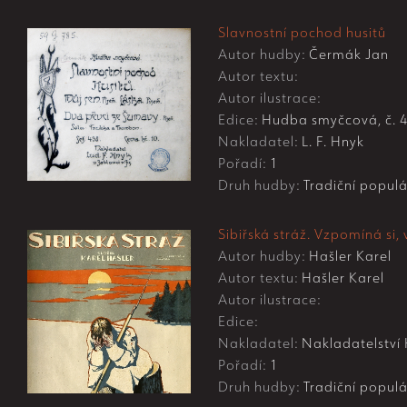
Slavnostní pochod husitů
Autor hudby:
Čermák Jan
Autor textu:
Autor ilustrace:
Edice:
Hudba smyčcová, č. 
Nakladatel:
L. F. Hnyk
Pořadí:
1
Druh hudby:
Tradiční populá
Sibiřská stráž. Vzpomíná si
Autor hudby:
Hašler Karel
Autor textu:
Hašler Karel
Autor ilustrace:
Edice:
Nakladatel:
Nakladatelství 
Pořadí:
1
Druh hudby:
Tradiční populá