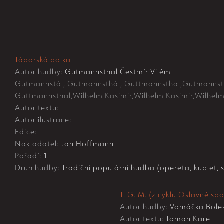
Táborská polka
Autor hudby:
Gutmannsthal Čestmír Vilém
Gutmannstál, Gutmannsthál, Guttmannsthal,Gutmannstá
Guttmannsthal,Wilhelm Kasimir,Wilhelm Kasimir,Wilhelm
Autor textu:
Autor ilustrace:
Edice:
Nakladatel:
Jan Hoffmann
Pořadí:
1
Druh hudby:
Tradiční populární hudba (opereta, kuplet, s
T. G. M. (z cyklu Oslavné sbo
Autor hudby:
Vomáčka Bole
Autor textu:
Toman Karel