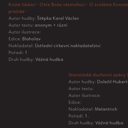
Kriste žádúcí - Otče Bože všemohúcí - O svolánie Konstan
pražské -
Autor hudby:
Štěpka Karel Václav
Autor textu:
anonym + různí
Autor ilustrace:
Edice:
Blaholav
Nakladatel:
Ústřední církevní nakladatelství
Pořadí:
1
Druh hudby:
Vážná hudba
Staročeské duchovní zpěvy XI
Autor hudby:
Doležil Hubert
Autor textu:
Autor ilustrace:
Edice:
Nakladatel:
Melantrich
Pořadí:
1.
Druh hudby:
Vážná hudba