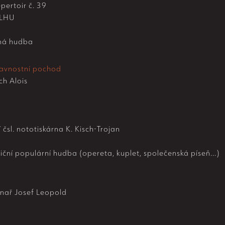
pertoir č. 39
LHU
ná hudba
Slavnostní pochod
h Alois
 čsl. nototiskárna K. Kisch-Trojan
iční populární hudba (opereta, kuplet, společenská píseň...)
nař Josef Leopold