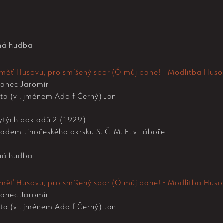
ná hudba
měť Husovu, pro smíšený sbor (Ó můj pane! - Modlitba Huso
anec Jaromír
ta (vl. jménem Adolf Černý) Jan
tých pokladů 2 (1929)
adem Jihočeského okrsku S. Č. M. E. v Táboře
ná hudba
měť Husovu, pro smíšený sbor (Ó můj pane! - Modlitba Huso
anec Jaromír
ta (vl. jménem Adolf Černý) Jan