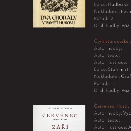
Edice:
Hudba skry
Nakladatel:
Fech
Pořadí:
2
Druh hudby:
Váž
Čtyři staročeské
Autor hudby:
Autor textu:
Autor ilustrace:
Edice:
Staří mistř
Nakladatel:
Graf
Pořadí:
1.
Druh hudby:
Váž
Červenec. Husův 
Autor hudby:
Vyc
Autor textu:
Autor ilustrace:
A