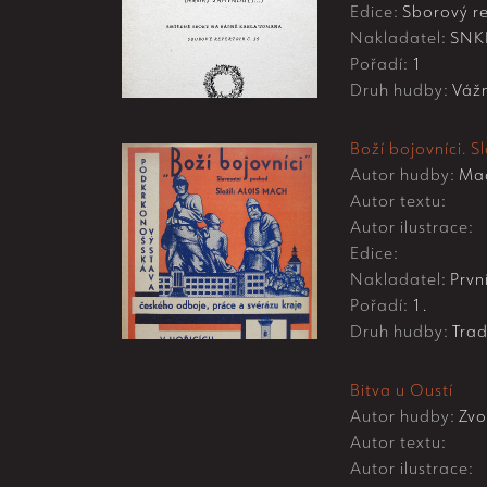
Edice:
Sborový re
Nakladatel:
SNK
Pořadí:
1
Druh hudby:
Váž
Boží bojovníci. 
Autor hudby:
Mac
Autor textu:
Autor ilustrace:
Edice:
Nakladatel:
První
Pořadí:
1.
Druh hudby:
Trad
Bitva u Oustí
Autor hudby:
Zvo
Autor textu:
Autor ilustrace: