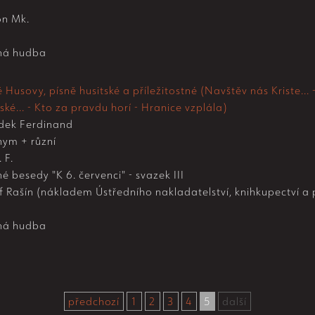
n Mk.
ná hudba
 Husovy, písně husitské a příležitostné (Navštěv nás Kriste... - 
ké... - Kto za pravdu horí - Hranice vzplála)
dek Ferdinand
ym + různí
 F.
né besedy "K 6. červenci" - svazek III
 Rašín (nákladem Ústředního nakladatelství, knihkupectví a p
ná hudba
předchozí
1
2
3
4
5
další