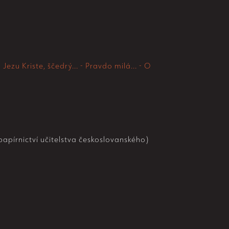
Jezu Kriste, ščedrý... - Pravdo milá... - O
apírnictví učitelstva českoslovanského)