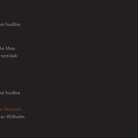
ná hudba
že Max
rantišek
ná hudba
en-Marsch
er Wilhelm