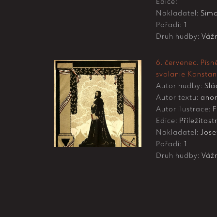
Edice:
Nakladatel:
Simo
Pořadí:
1
Druh hudby:
Váž
6. červenec. Písně
svolanie Konstans
Autor hudby:
Slá
Autor textu:
anon
Autor ilustrace:
F.
Edice:
Příležitost
Nakladatel:
Josef
Pořadí:
1
Druh hudby:
Váž