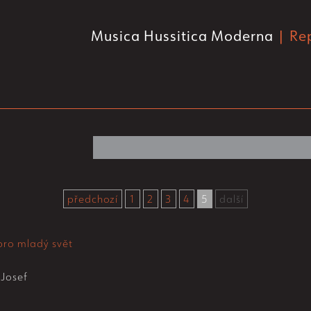
Musica Hussitica Moderna
| Re
předchozí
1
2
3
4
5
další
 pro mladý svět
 Josef