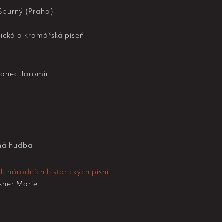
Spurný (Praha)
ická a kramářská píseň
anec Jaromír
ná hudba
h národních historických písní
ner Marie