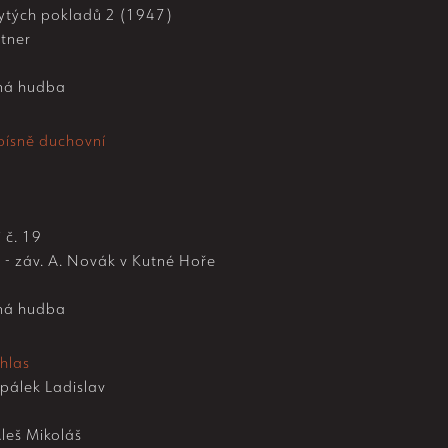
tých pokladů 2 (1947)
tner
ná hudba
 písně duchovní
i č. 19
 - záv. A. Novák v Kutné Hoře
ná hudba
hlas
pálek Ladislav
leš Mikoláš